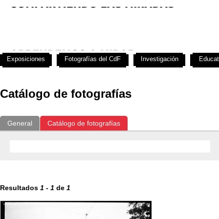
Exposiciones
Fotografías del CdF
Investigación
Educat
Catálogo de fotografías
General
Catálogo de fotografías
Resultados
1
-
1
de
1