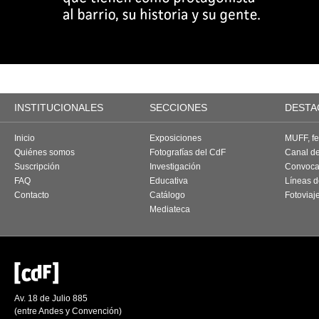
INSTITUCIONALES
SECCIONES
DESTA
Inicio
Exposiciones
MUFF, fes
Quiénes somos
Fotografías del CdF
Canal d
Suscripción
Investigación
Convoca
FAQ
Educativa
Líneas d
Contacto
Catálogo
Fotoviaj
Mediateca
Av. 18 de Julio 885
(entre Andes y Convención)