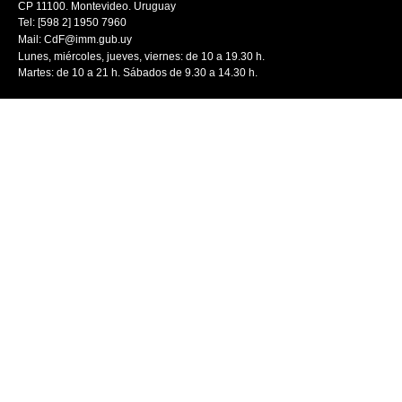
CP 11100. Montevideo. Uruguay
Tel: [598 2] 1950 7960
Mail:
CdF@imm.gub.uy
Lunes, miércoles, jueves, viernes: de 10 a 19.30 h.
Martes: de 10 a 21 h. Sábados de 9.30 a 14.30 h.