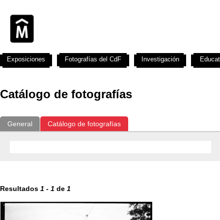
Exposiciones
Fotografías del CdF
Investigación
Educat
Catálogo de fotografías
General
Catálogo de fotografías
Resultados
1
-
1
de
1