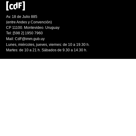
Av. 18 de Julio 885
(entre Andes y Convención)
CP 11100. Montevideo. Uruguay
Tel: [598 2] 1950 7960
Mail:
CdF@imm.gub.uy
Lunes, miércoles, jueves, viernes: de 10 a 19.30 h.
Martes: de 10 a 21 h. Sábados de 9.30 a 14.30 h.