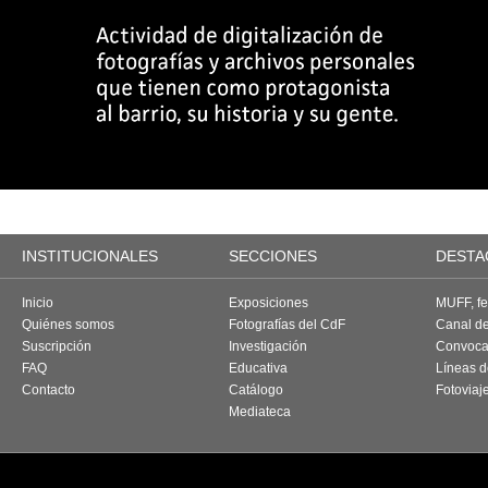
INSTITUCIONALES
SECCIONES
DESTA
Inicio
Exposiciones
MUFF, fes
Quiénes somos
Fotografías del CdF
Canal d
Suscripción
Investigación
Convoca
FAQ
Educativa
Líneas d
Contacto
Catálogo
Fotoviaj
Mediateca