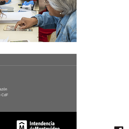
Razón
e CdF