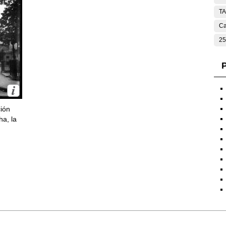
T
Ca
25
P
ción
ha, la