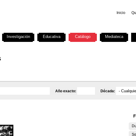
Inicio
Qu
Investigación
Educativa
Catálogo
Mediateca
s
Año exacto:
Década:
F
Du
So