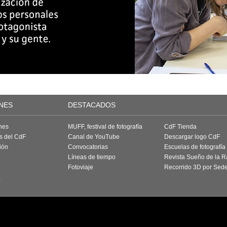
NES
DESTACADOS
nes
MUFF, festival de fotografía
CdF Tienda
as del CdF
Canal de YouTube
Descargar logo CdF
ión
Convocatorias
Escuelas de fotografía
Líneas de tiempo
Revista Sueño de la 
Fotoviaje
Recorrido 3D por Sed
a