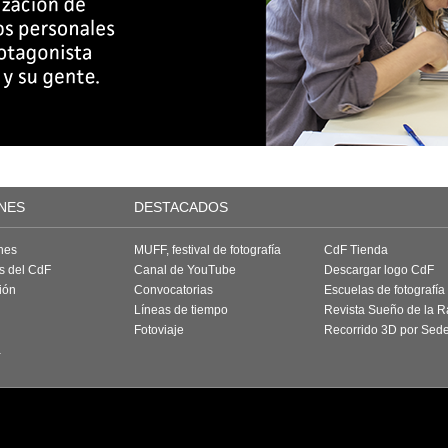
NES
DESTACADOS
nes
MUFF, festival de fotografía
CdF Tienda
as del CdF
Canal de YouTube
Descargar logo CdF
ión
Convocatorias
Escuelas de fotografía
Líneas de tiempo
Revista Sueño de la 
Fotoviaje
Recorrido 3D por Sed
a