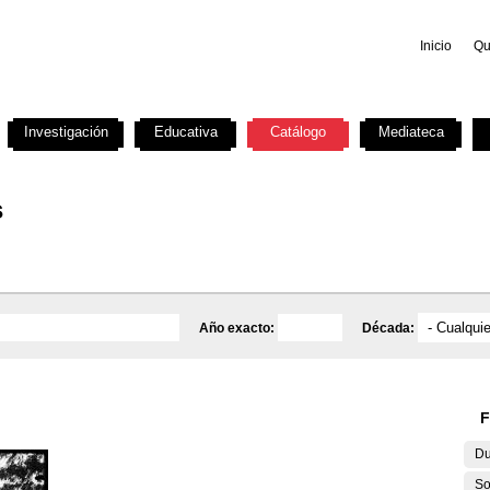
Inicio
Qu
Investigación
Educativa
Catálogo
Mediateca
s
Año exacto:
Década:
F
Du
So