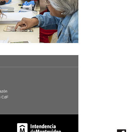
Razón
e CdF