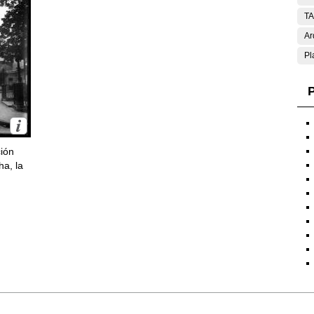
T
Ar
Pl
P
ción
ha, la