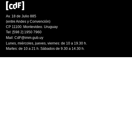
Av. 18 de Julio 885
(entre Andes y Convención)
CP 11100. Montevideo. Uruguay
Tel: [598 2] 1950 7960
Mail:
CdF@imm.gub.uy
Lunes, miércoles, jueves, viernes: de 10 a 19.30 h.
Martes: de 10 a 21 h. Sábados de 9.30 a 14.30 h.