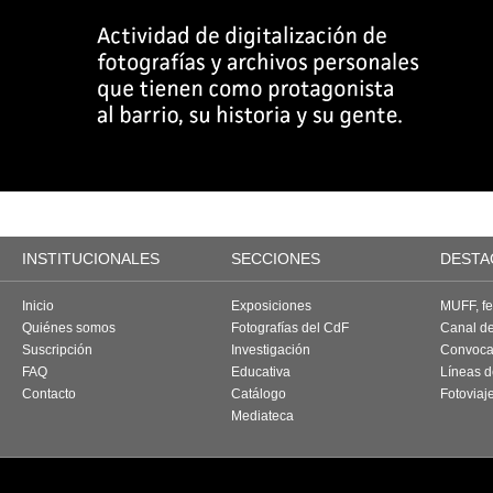
INSTITUCIONALES
SECCIONES
DESTA
Inicio
Exposiciones
MUFF, fes
Quiénes somos
Fotografías del CdF
Canal d
Suscripción
Investigación
Convoca
FAQ
Educativa
Líneas d
Contacto
Catálogo
Fotoviaj
Mediateca