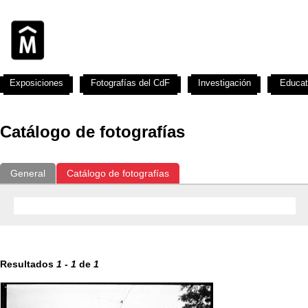
Exposiciones
Fotografías del CdF
Investigación
Educat
Catálogo de fotografías
General
Catálogo de fotografías
Resultados
1
-
1
de
1