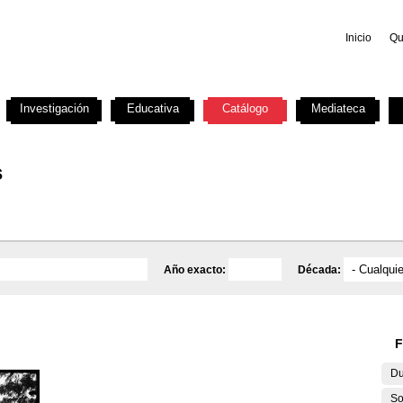
Inicio
Qu
Investigación
Educativa
Catálogo
Mediateca
s
Año exacto:
Década:
F
Du
So