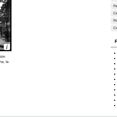
Pa
Ci
Pl
Ca
P
ción
ha, la