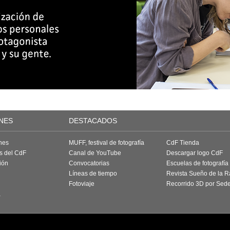
NES
DESTACADOS
nes
MUFF, festival de fotografía
CdF Tienda
as del CdF
Canal de YouTube
Descargar logo CdF
ión
Convocatorias
Escuelas de fotografía
Líneas de tiempo
Revista Sueño de la 
Fotoviaje
Recorrido 3D por Sed
a