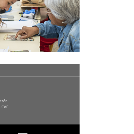
Razón
e CdF