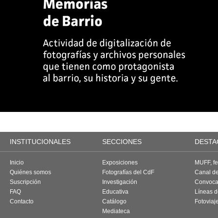
INSTITUCIONALES
SECCIONES
DESTA
Inicio
Exposiciones
MUFF, fes
Quiénes somos
Fotografías del CdF
Canal d
Suscripción
Investigación
Convoca
FAQ
Educativa
Líneas d
Contacto
Catálogo
Fotoviaj
Mediateca