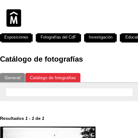
Exposiciones
Fotografías del CdF
Investigación
Educat
Catálogo de fotografías
General
Catálogo de fotografías
Resultados
1
-
1
de
1