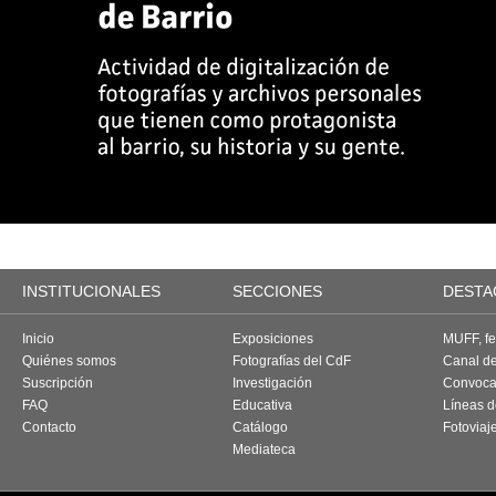
INSTITUCIONALES
SECCIONES
DESTA
Inicio
Exposiciones
MUFF, fes
Quiénes somos
Fotografías del CdF
Canal d
Suscripción
Investigación
Convoca
FAQ
Educativa
Líneas d
Contacto
Catálogo
Fotoviaj
Mediateca