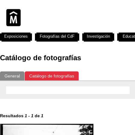
Exposiciones
Fotografías del CdF
Investigación
Educat
Catálogo de fotografías
General
Catálogo de fotografías
Resultados
1
-
1
de
1