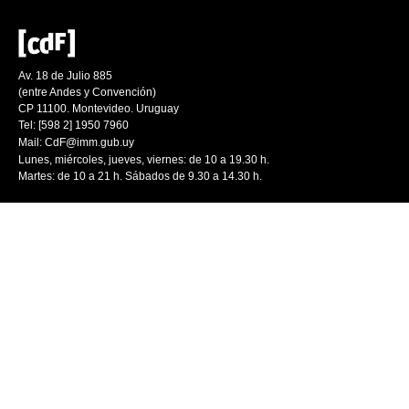
Av. 18 de Julio 885
(entre Andes y Convención)
CP 11100. Montevideo. Uruguay
Tel: [598 2] 1950 7960
Mail:
CdF@imm.gub.uy
Lunes, miércoles, jueves, viernes: de 10 a 19.30 h.
Martes: de 10 a 21 h. Sábados de 9.30 a 14.30 h.