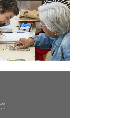
Razón
e CdF