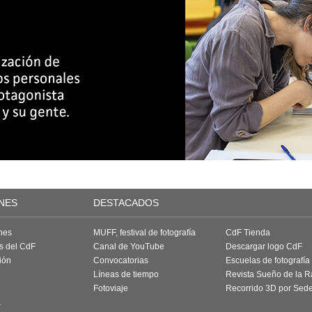
NES
DESTACADOS
nes
MUFF, festival de fotografía
CdF Tienda
as del CdF
Canal de YouTube
Descargar logo CdF
ión
Convocatorias
Escuelas de fotografía
Líneas de tiempo
Revista Sueño de la 
Fotoviaje
Recorrido 3D por Sed
a