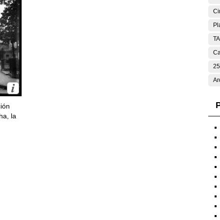
Ci
Pl
T
Ca
25
Ar
P
ción
ha, la