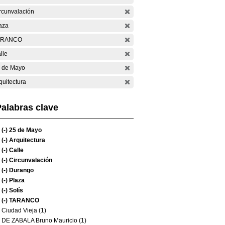
rcunvalación
aza
ARANCO
lle
 de Mayo
quitectura
alabras clave
(-)
25 de Mayo
(-)
Arquitectura
(-)
Calle
(-)
Circunvalación
(-)
Durango
(-)
Plaza
(-)
Solís
(-)
TARANCO
Ciudad Vieja (1)
DE ZABALA Bruno Mauricio (1)