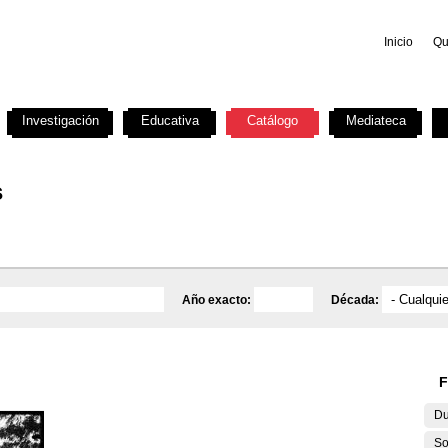
Inicio
Qu
Investigación
Educativa
Catálogo
Mediateca
s
Año exacto:
Década:
F
Du
So