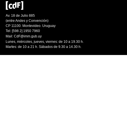
Av. 18 de Julio 885
(entre Andes y Convención)
CP 11100. Montevideo. Uruguay
Tel: [598 2] 1950 7960
Mail:
CdF@imm.gub.uy
Lunes, miércoles, jueves, viernes: de 10 a 19.30 h.
Martes: de 10 a 21 h. Sábados de 9.30 a 14.30 h.