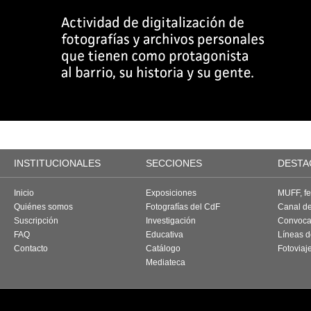
INSTITUCIONALES
SECCIONES
DESTA
Inicio
Exposiciones
MUFF, fes
Quiénes somos
Fotografías del CdF
Canal d
Suscripción
Investigación
Convoca
FAQ
Educativa
Líneas d
Contacto
Catálogo
Fotoviaj
Mediateca