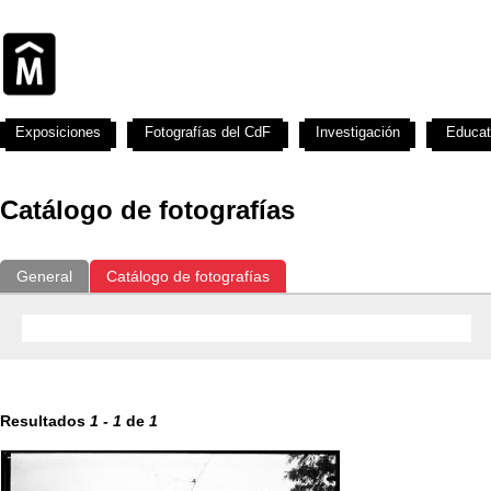
Exposiciones
Fotografías del CdF
Investigación
Educat
Catálogo de fotografías
General
Catálogo de fotografías
Resultados
1
-
1
de
1