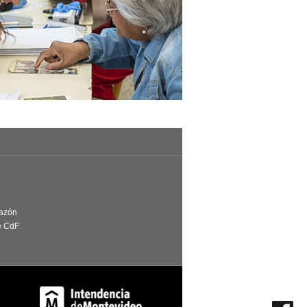
Razón
e CdF