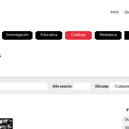
Inicio
Qu
Investigación
Educativa
Catálogo
Mediateca
s
Año exacto:
Década:
F
Du
So