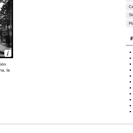
Ca
T
Pl
P
ción
ha, la