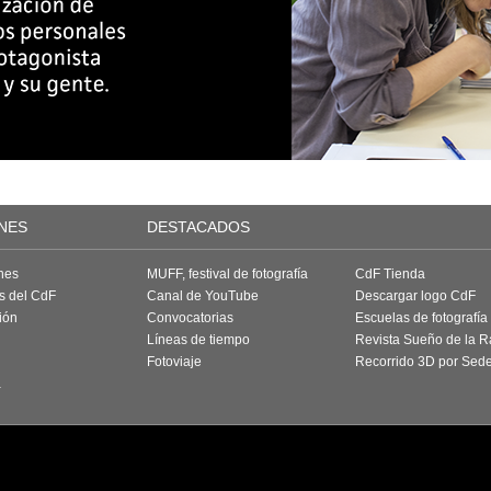
NES
DESTACADOS
nes
MUFF, festival de fotografía
CdF Tienda
as del CdF
Canal de YouTube
Descargar logo CdF
ión
Convocatorias
Escuelas de fotografía
Líneas de tiempo
Revista Sueño de la 
Fotoviaje
Recorrido 3D por Sed
a