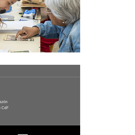
Razón
e CdF