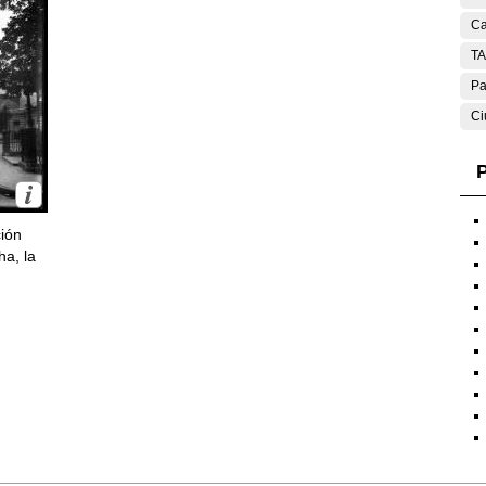
Ca
T
Pa
Ci
P
ción
ha, la