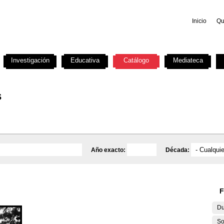
Inicio
Qu
Investigación
Educativa
Catálogo
Mediateca
s
Año exacto:
Década:
F
Du
So