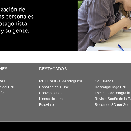
NES
DESTACADOS
nes
MUFF, festival de fotografía
CdF Tienda
as del CdF
Canal de YouTube
Descargar logo CdF
ión
Convocatorias
Escuelas de fotografía
Líneas de tiempo
Revista Sueño de la 
Fotoviaje
Recorrido 3D por Sed
a