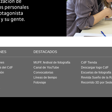
NES
DESTACADOS
nes
MUFF, festival de fotografía
CdF Tienda
as del CdF
Canal de YouTube
Descargar logo CdF
ión
Convocatorias
Escuelas de fotografía
Líneas de tiempo
Revista Sueño de la 
Fotoviaje
Recorrido 3D por Sed
a