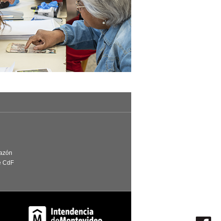
Razón
e CdF