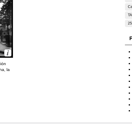
Ca
T
25
P
ción
ha, la