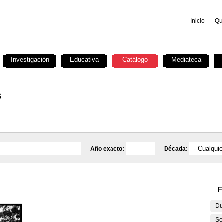
Inicio
Qu
Investigación
Educativa
Catálogo
Mediateca
s
Año exacto:
Década:
F
Du
So