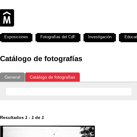
Exposiciones
Fotografías del CdF
Investigación
Educat
Catálogo de fotografías
General
Catálogo de fotografías
Resultados
1
-
1
de
1