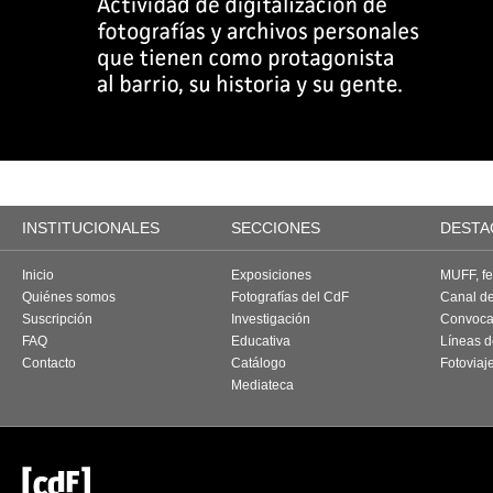
INSTITUCIONALES
SECCIONES
DESTA
Inicio
Exposiciones
MUFF, fes
Quiénes somos
Fotografías del CdF
Canal d
Suscripción
Investigación
Convoca
FAQ
Educativa
Líneas d
Contacto
Catálogo
Fotoviaj
Mediateca