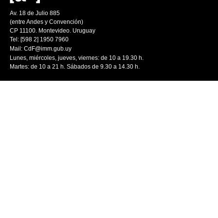
Av. 18 de Julio 885
(entre Andes y Convención)
CP 11100. Montevideo. Uruguay
Tel: [598 2] 1950 7960
Mail:
CdF@imm.gub.uy
Lunes, miércoles, jueves, viernes: de 10 a 19.30 h.
Martes: de 10 a 21 h. Sábados de 9.30 a 14.30 h.