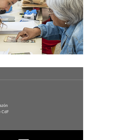
Razón
e CdF