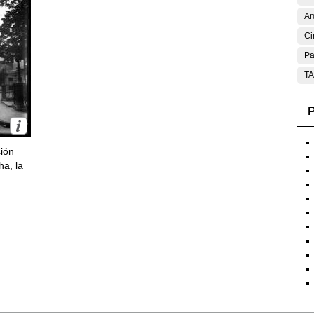
Ar
Ci
Pa
T
P
ción
ha, la