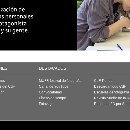
NES
DESTACADOS
nes
MUFF, festival de fotografía
CdF Tienda
as del CdF
Canal de YouTube
Descargar logo CdF
ión
Convocatorias
Escuelas de fotografía
Líneas de tiempo
Revista Sueño de la 
Fotoviaje
Recorrido 3D por Sed
a