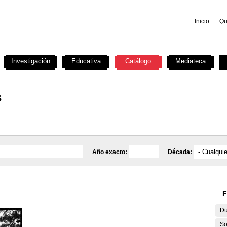
Inicio
Qu
Investigación
Educativa
Catálogo
Mediateca
s
Año exacto:
Década:
F
Du
So