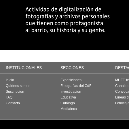
INSTITUCIONALES
SECCIONES
DESTA
Inicio
Exposiciones
MUFF, fes
Quiénes somos
Fotografías del CdF
Canal d
Suscripción
Investigación
Convoca
FAQ
Educativa
Líneas d
Contacto
Catálogo
Fotoviaj
Mediateca