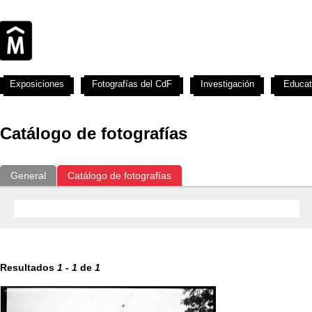
Exposiciones
Fotografías del CdF
Investigación
Educat
Catálogo de fotografías
General
Catálogo de fotografías
Resultados
1
-
1
de
1