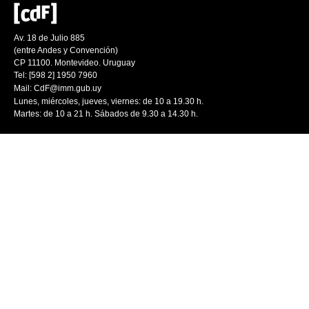
Av. 18 de Julio 885
(entre Andes y Convención)
CP 11100. Montevideo. Uruguay
Tel: [598 2] 1950 7960
Mail:
CdF@imm.gub.uy
Lunes, miércoles, jueves, viernes: de 10 a 19.30 h.
Martes: de 10 a 21 h. Sábados de 9.30 a 14.30 h.