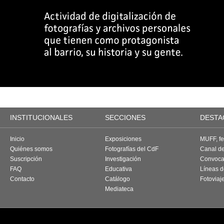
INSTITUCIONALES
SECCIONES
DESTA
Inicio
Exposiciones
MUFF, fes
Quiénes somos
Fotografías del CdF
Canal d
Suscripción
Investigación
Convoca
FAQ
Educativa
Líneas d
Contacto
Catálogo
Fotoviaj
Mediateca