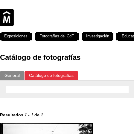
Exposiciones
Fotografías del CdF
Investigación
Educat
Catálogo de fotografías
General
Catálogo de fotografías
Resultados
1
-
1
de
1