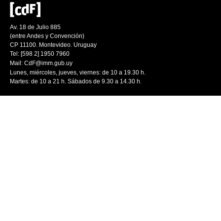
Av. 18 de Julio 885
(entre Andes y Convención)
CP 11100. Montevideo. Uruguay
Tel: [598 2] 1950 7960
Mail:
CdF@imm.gub.uy
Lunes, miércoles, jueves, viernes: de 10 a 19.30 h.
Martes: de 10 a 21 h. Sábados de 9.30 a 14.30 h.