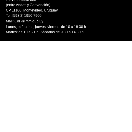
(entre Andes y Convención)
CP 11100. Montevideo. Uruguay
Tel: [598 2] 1950 7960
Mail:
CdF@imm.gub.uy
Lunes, miércoles, jueves, viernes: de 10 a 19.30 h.
Martes: de 10 a 21 h. Sábados de 9.30 a 14.30 h.