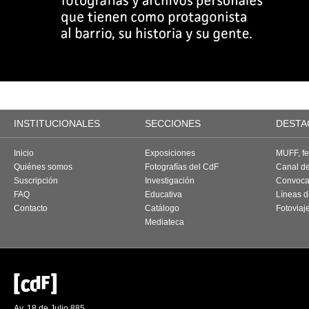
INSTITUCIONALES
SECCIONES
DESTA
Inicio
Exposiciones
MUFF, fes
Quiénes somos
Fotografías del CdF
Canal d
Suscripción
Investigación
Convoca
FAQ
Educativa
Líneas d
Contacto
Catálogo
Fotoviaj
Mediateca
Av. 18 de Julio 885