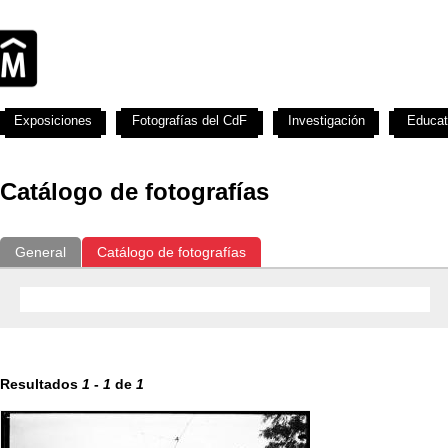
Exposiciones
Fotografías del CdF
Investigación
Educat
Catálogo de fotografías
General
Catálogo de fotografías
Resultados
1
-
1
de
1