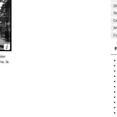
25
T
Ci
Ar
Ca
P
ción
ha, la