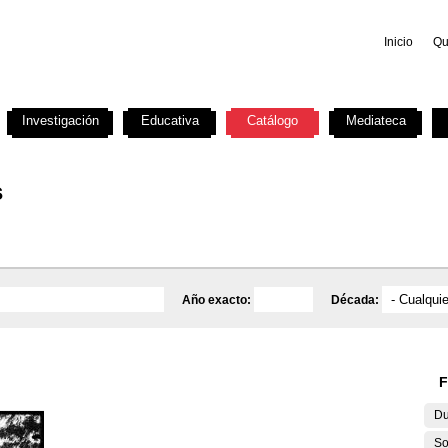
Inicio
Qu
Investigación
Educativa
Catálogo
Mediateca
s
Año exacto:
Década:
F
Du
So