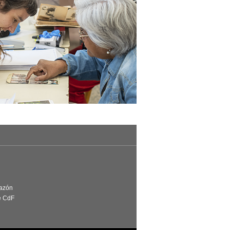
Razón
e CdF