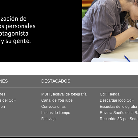
NES
DESTACADOS
nes
MUFF, festival de fotografía
CdF Tienda
as del CdF
Canal de YouTube
Descargar logo CdF
ión
Convocatorias
Escuelas de fotografía
Líneas de tiempo
Revista Sueño de la 
Fotoviaje
Recorrido 3D por Sed
a