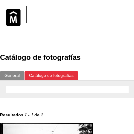
Exposiciones
Fotografías del CdF
Investigación
Educat
Catálogo de fotografías
General
Catálogo de fotografías
Resultados
1
-
1
de
1