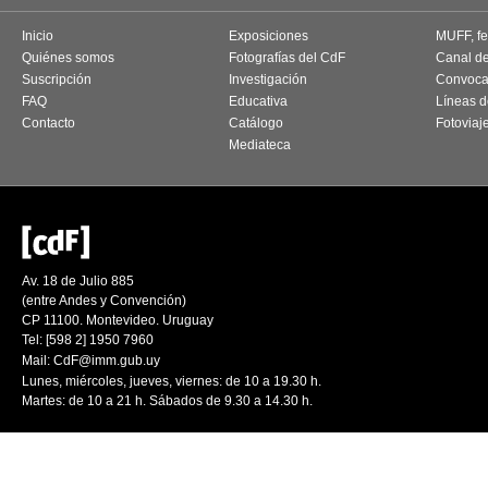
Inicio
Exposiciones
MUFF, fes
Quiénes somos
Fotografías del CdF
Canal d
Suscripción
Investigación
Convoca
FAQ
Educativa
Líneas d
Contacto
Catálogo
Fotoviaj
Mediateca
Av. 18 de Julio 885
(entre Andes y Convención)
CP 11100. Montevideo. Uruguay
Tel: [598 2] 1950 7960
Mail:
CdF@imm.gub.uy
Lunes, miércoles, jueves, viernes: de 10 a 19.30 h.
Martes: de 10 a 21 h. Sábados de 9.30 a 14.30 h.