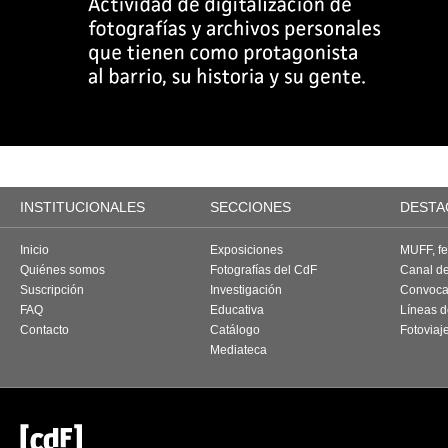
INSTITUCIONALES
SECCIONES
DESTA
Inicio
Exposiciones
MUFF, fes
Quiénes somos
Fotografías del CdF
Canal d
Suscripción
Investigación
Convoca
FAQ
Educativa
Líneas d
Contacto
Catálogo
Fotoviaj
Mediateca