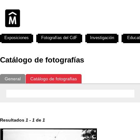
Exposiciones
Fotografías del CdF
Investigación
Educat
Catálogo de fotografías
General
Catálogo de fotografías
Resultados
1
-
1
de
1