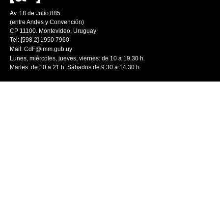
Av. 18 de Julio 885
(entre Andes y Convención)
CP 11100. Montevideo. Uruguay
Tel: [598 2] 1950 7960
Mail:
CdF@imm.gub.uy
Lunes, miércoles, jueves, viernes: de 10 a 19.30 h.
Martes: de 10 a 21 h. Sábados de 9.30 a 14.30 h.