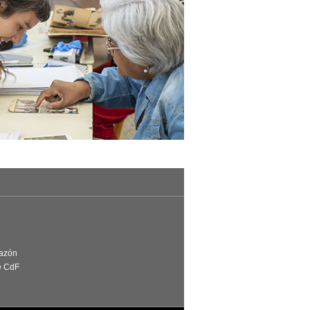
Razón
e CdF