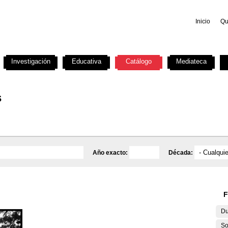
Inicio
Qu
Investigación
Educativa
Catálogo
Mediateca
s
Año exacto:
Década:
F
Du
So