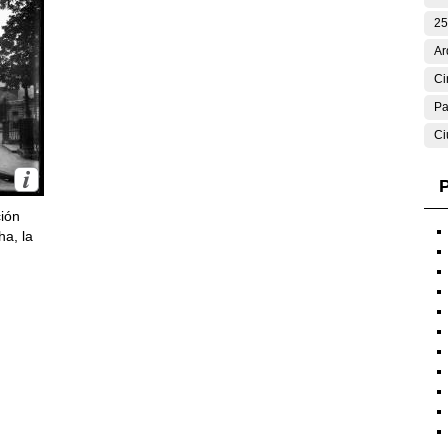
25
Ar
Ci
Pa
Ci
P
ción
ha, la