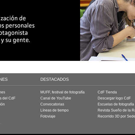
NES
DESTACADOS
nes
MUFF, festival de fotografía
CdF Tienda
as del CdF
Canal de YouTube
Descargar logo CdF
ión
Convocatorias
Escuelas de fotografía
Líneas de tiempo
Revista Sueño de la 
Fotoviaje
Recorrido 3D por Sed
a