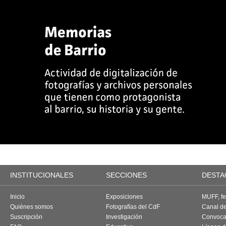
INSTITUCIONALES
SECCIONES
DESTA
Inicio
Exposiciones
MUFF, fes
Quiénes somos
Fotografías del CdF
Canal d
Suscripción
Investigación
Convoca