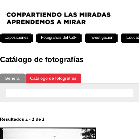
Exposiciones
Fotografías del CdF
Investigación
Educat
Catálogo de fotografías
General
Catálogo de fotografías
Resultados
1
-
1
de
1