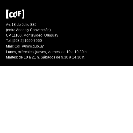
Av. 18 de Julio 885
(entre Andes y Convención)
CP 11100. Montevideo. Uruguay
Tel: [598 2] 1950 7960
Mail:
CdF@imm.gub.uy
Lunes, miércoles, jueves, viernes: de 10 a 19.30 h.
Martes: de 10 a 21 h. Sábados de 9.30 a 14.30 h.