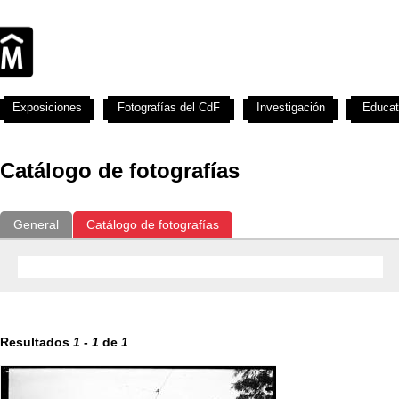
Exposiciones
Fotografías del CdF
Investigación
Educat
Catálogo de fotografías
General
Catálogo de fotografías
Resultados
1
-
1
de
1