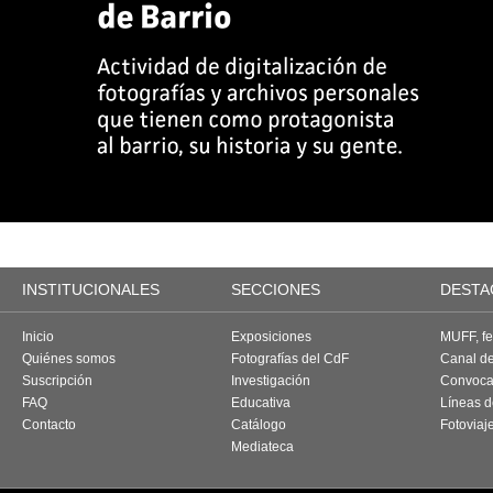
INSTITUCIONALES
SECCIONES
DESTA
Inicio
Exposiciones
MUFF, fes
Quiénes somos
Fotografías del CdF
Canal d
Suscripción
Investigación
Convoca
FAQ
Educativa
Líneas d
Contacto
Catálogo
Fotoviaj
Mediateca