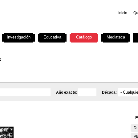
Inicio
Qu
Investigación
Educativa
Catálogo
Mediateca
s
Año exacto:
Década:
F
Du
Pl