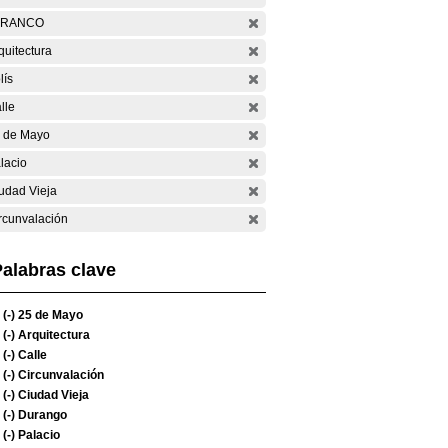
ARANCO
quitectura
lís
lle
 de Mayo
lacio
udad Vieja
rcunvalación
alabras clave
(-)
25 de Mayo
(-)
Arquitectura
(-)
Calle
(-)
Circunvalación
(-)
Ciudad Vieja
(-)
Durango
(-)
Palacio