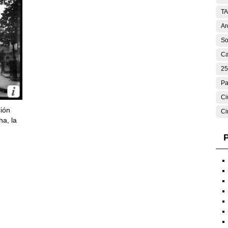
T
Ar
So
Ca
25
Pa
Ci
ción
Ci
ha, la
P