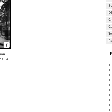
So
DE
Ci
Ca
T
Pa
P
ción
ha, la