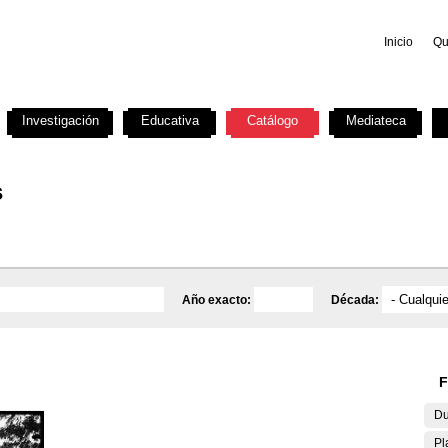
Inicio
Qu
Investigación
Educativa
Catálogo
Mediateca
s
Año exacto:
Década:
F
Du
Pl