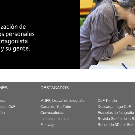
NES
DESTACADOS
nes
MUFF, festival de fotografía
CdF Tienda
as del CdF
Canal de YouTube
Descargar logo CdF
ión
Convocatorias
Escuelas de fotografía
Líneas de tiempo
Revista Sueño de la 
Fotoviaje
Recorrido 3D por Sed
a