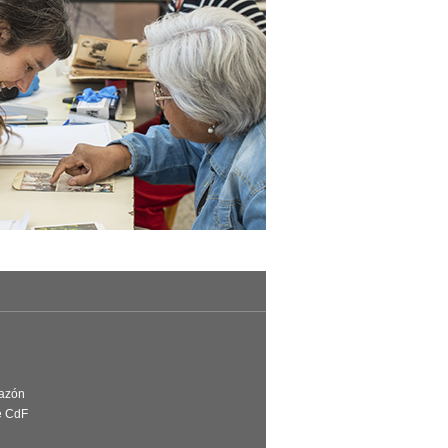
Razón
e CdF