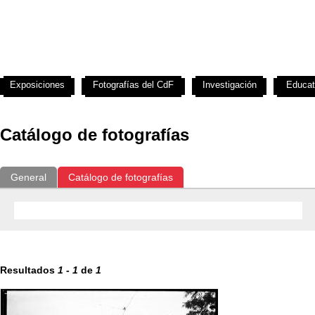
Exposiciones
Fotografías del CdF
Investigación
Educat
Catálogo de fotografías
General
Catálogo de fotografías
Resultados
1
-
1
de
1