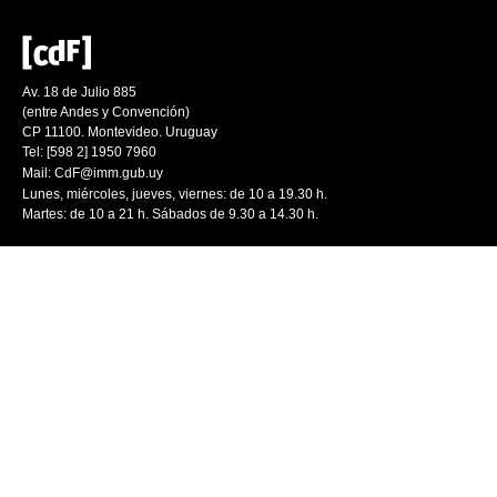
Av. 18 de Julio 885
(entre Andes y Convención)
CP 11100. Montevideo. Uruguay
Tel: [598 2] 1950 7960
Mail:
CdF@imm.gub.uy
Lunes, miércoles, jueves, viernes: de 10 a 19.30 h.
Martes: de 10 a 21 h. Sábados de 9.30 a 14.30 h.