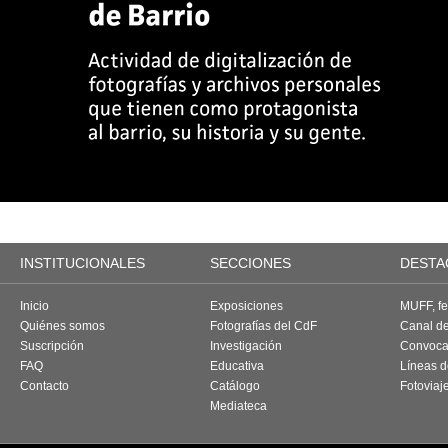
INSTITUCIONALES
SECCIONES
DESTA
Inicio
Exposiciones
MUFF, fes
Quiénes somos
Fotografías del CdF
Canal d
Suscripción
Investigación
Convoca
FAQ
Educativa
Líneas d
Contacto
Catálogo
Fotoviaj
Mediateca