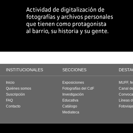
INSTITUCIONALES
SECCIONES
DESTA
Inicio
Exposiciones
MUFF, fes
Quiénes somos
Fotografías del CdF
Canal d
Suscripción
Investigación
Convoca
FAQ
Educativa
Líneas d
Contacto
Catálogo
Fotoviaj
Mediateca