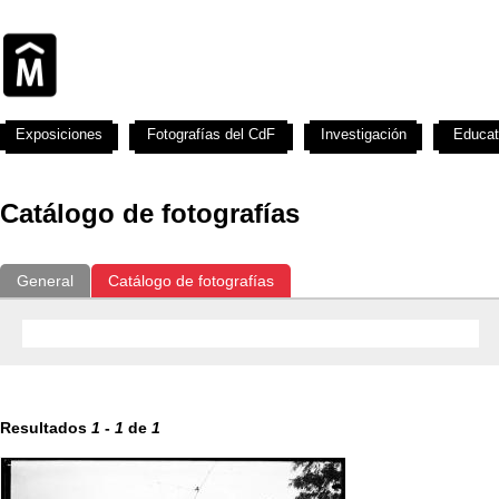
Exposiciones
Fotografías del CdF
Investigación
Educat
Catálogo de fotografías
General
Catálogo de fotografías
Resultados
1
-
1
de
1