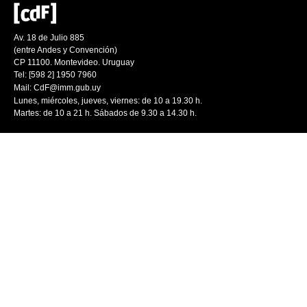
Av. 18 de Julio 885
(entre Andes y Convención)
CP 11100. Montevideo. Uruguay
Tel: [598 2] 1950 7960
Mail:
CdF@imm.gub.uy
Lunes, miércoles, jueves, viernes: de 10 a 19.30 h.
Martes: de 10 a 21 h. Sábados de 9.30 a 14.30 h.