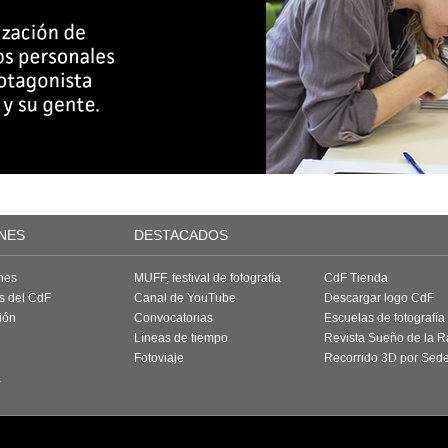
NES
DESTACADOS
nes
MUFF, festival de fotografía
CdF Tienda
as del CdF
Canal de YouTube
Descargar logo CdF
ión
Convocatorias
Escuelas de fotografía
Líneas de tiempo
Revista Sueño de la 
Fotoviaje
Recorrido 3D por Sed
a