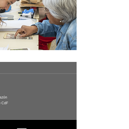
Razón
e CdF