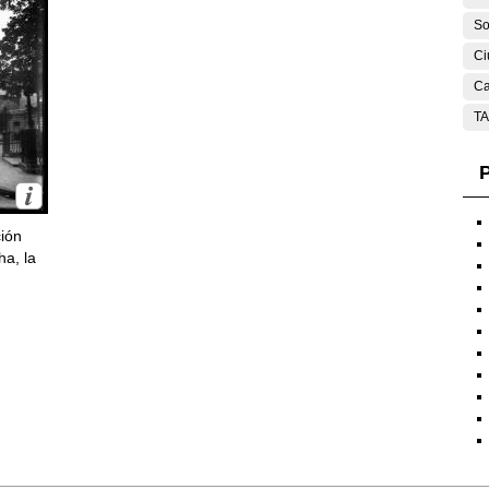
So
Ci
Ca
T
P
ción
ha, la