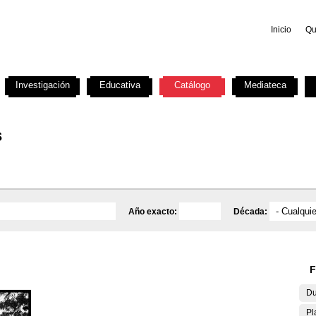
Inicio
Qu
Investigación
Educativa
Catálogo
Mediateca
s
Año exacto:
Década:
F
Du
Pl