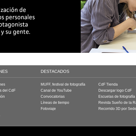
NES
DESTACADOS
nes
MUFF, festival de fotografía
CdF Tienda
as del CdF
Canal de YouTube
Descargar logo CdF
ión
Convocatorias
Escuelas de fotografía
Líneas de tiempo
Revista Sueño de la 
Fotoviaje
Recorrido 3D por Sed
a