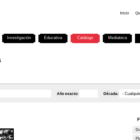
Inicio
Qu
Investigación
Educativa
Catálogo
Mediateca
s
Año exacto:
Década:
F
Du
Pl