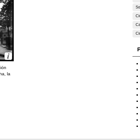
So
Ci
Ca
Ci
P
ción
ha, la