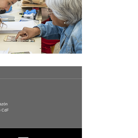
Razón
e CdF