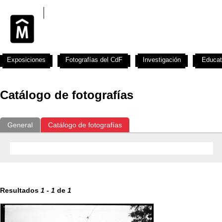
Exposiciones
Fotografías del CdF
Investigación
Educat
Catálogo de fotografías
General
Catálogo de fotografías
Resultados
1
-
1
de
1