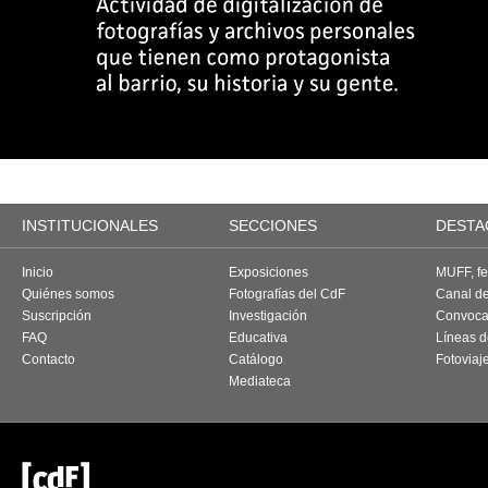
INSTITUCIONALES
SECCIONES
DESTA
Inicio
Exposiciones
MUFF, fes
Quiénes somos
Fotografías del CdF
Canal d
Suscripción
Investigación
Convoca
FAQ
Educativa
Líneas d
Contacto
Catálogo
Fotoviaj
Mediateca