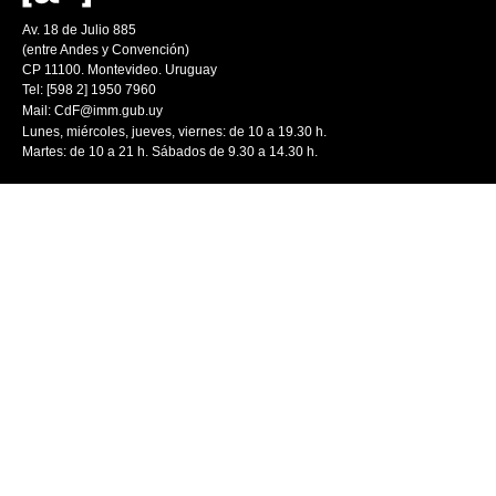
Av. 18 de Julio 885
(entre Andes y Convención)
CP 11100. Montevideo. Uruguay
Tel: [598 2] 1950 7960
Mail:
CdF@imm.gub.uy
Lunes, miércoles, jueves, viernes: de 10 a 19.30 h.
Martes: de 10 a 21 h. Sábados de 9.30 a 14.30 h.