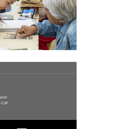
Razón
e CdF