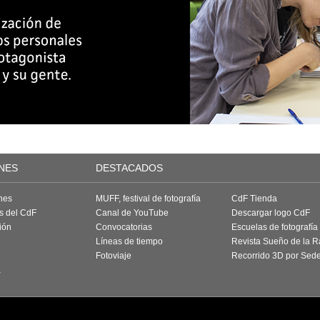
NES
DESTACADOS
nes
MUFF, festival de fotografía
CdF Tienda
as del CdF
Canal de YouTube
Descargar logo CdF
ión
Convocatorias
Escuelas de fotografía
Líneas de tiempo
Revista Sueño de la 
Fotoviaje
Recorrido 3D por Sed
a