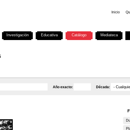
Inicio
Qu
Investigación
Educativa
Catálogo
Mediateca
s
Año exacto:
Década:
F
Du
Pl