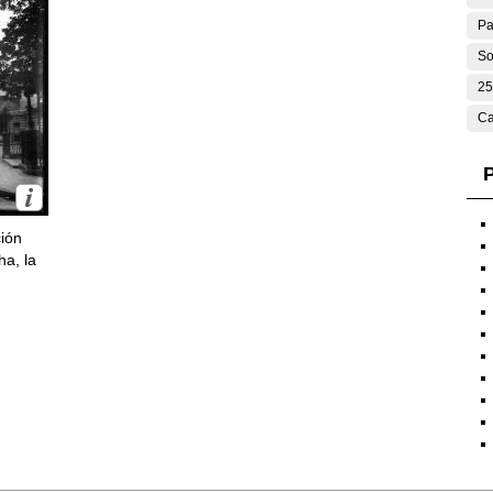
Pa
So
25
Ca
P
ción
ha, la