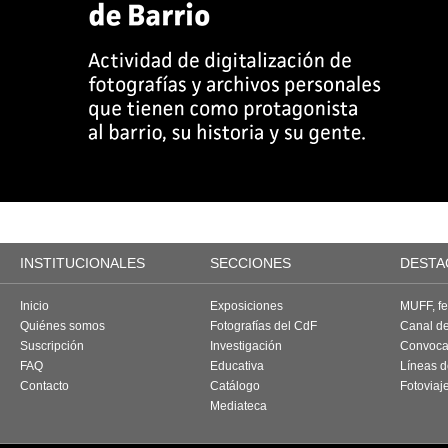
INSTITUCIONALES
SECCIONES
DESTA
Inicio
Exposiciones
MUFF, fes
Quiénes somos
Fotografías del CdF
Canal d
Suscripción
Investigación
Convoca
FAQ
Educativa
Líneas d
Contacto
Catálogo
Fotoviaj
Mediateca