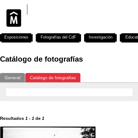
Exposiciones
Fotografías del CdF
Investigación
Educat
Catálogo de fotografías
General
Catálogo de fotografías
Resultados
1
-
1
de
1