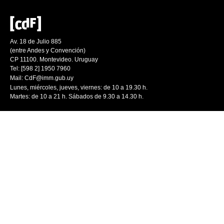
Av. 18 de Julio 885
(entre Andes y Convención)
CP 11100. Montevideo. Uruguay
Tel: [598 2] 1950 7960
Mail:
CdF@imm.gub.uy
Lunes, miércoles, jueves, viernes: de 10 a 19.30 h.
Martes: de 10 a 21 h. Sábados de 9.30 a 14.30 h.