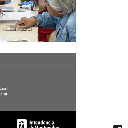
Razón
e CdF