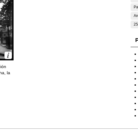
Pa
Ar
25
P
ción
ha, la