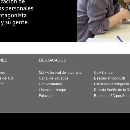
NES
DESTACADOS
nes
MUFF, festival de fotografía
CdF Tienda
as del CdF
Canal de YouTube
Descargar logo CdF
ión
Convocatorias
Escuelas de fotografía
Líneas de tiempo
Revista Sueño de la 
Fotoviaje
Recorrido 3D por Sed
a