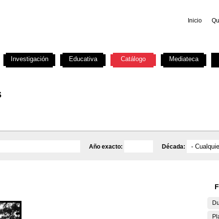
Inicio
Qu
Investigación
Educativa
Catálogo
Mediateca
s
Año exacto:
Década:
F
Du
Pl