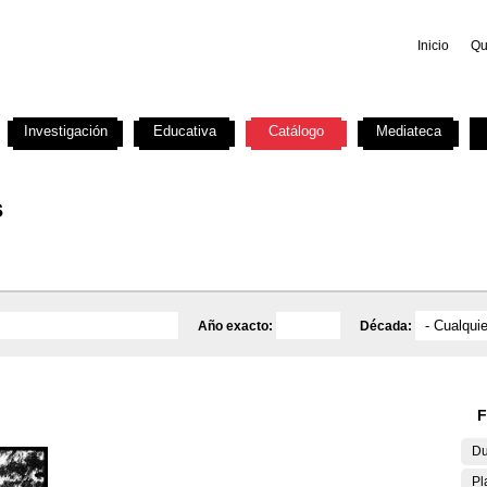
Inicio
Qu
Investigación
Educativa
Catálogo
Mediateca
s
Año exacto:
Década:
F
Du
Pl