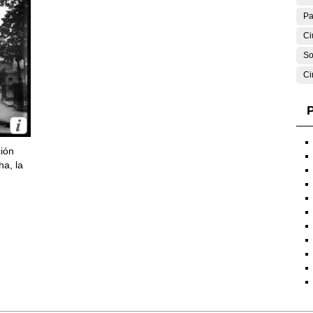
Pa
Ci
So
Ci
P
ción
ha, la