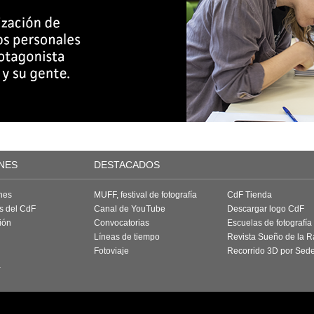
NES
DESTACADOS
nes
MUFF, festival de fotografía
CdF Tienda
as del CdF
Canal de YouTube
Descargar logo CdF
ión
Convocatorias
Escuelas de fotografía
Líneas de tiempo
Revista Sueño de la 
Fotoviaje
Recorrido 3D por Sed
a