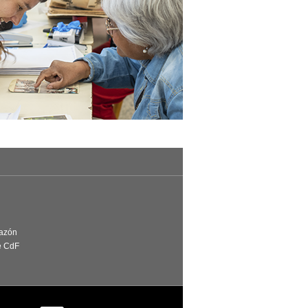
Razón
e CdF