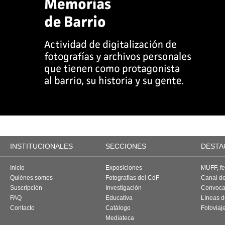
INSTITUCIONALES
SECCIONES
DESTA
Inicio
Exposiciones
MUFF, fes
Quiénes somos
Fotografías del CdF
Canal d
Suscripción
Investigación
Convoca
FAQ
Educativa
Líneas d
Contacto
Catálogo
Fotoviaj
Mediateca