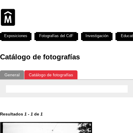
Exposiciones
Fotografías del CdF
Investigación
Educat
Catálogo de fotografías
General
Catálogo de fotografías
Resultados
1
-
1
de
1