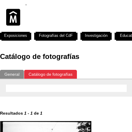
Exposiciones
Fotografías del CdF
Investigación
Educat
Catálogo de fotografías
General
Catálogo de fotografías
Resultados
1
-
1
de
1