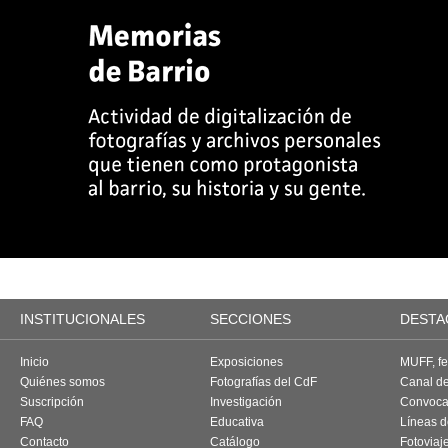
INSTITUCIONALES
SECCIONES
DESTA
Inicio
Exposiciones
MUFF, fes
Quiénes somos
Fotografías del CdF
Canal d
Suscripción
Investigación
Convoca
FAQ
Educativa
Líneas d
Contacto
Catálogo
Fotoviaj