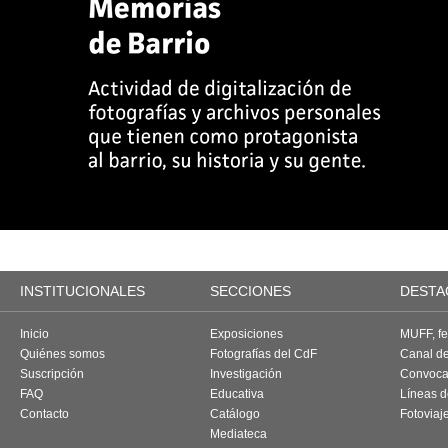
INSTITUCIONALES
SECCIONES
DESTA
Inicio
Exposiciones
MUFF, fes
Quiénes somos
Fotografías del CdF
Canal d
Suscripción
Investigación
Convoca
FAQ
Educativa
Líneas d
Contacto
Catálogo
Fotoviaj
Mediateca