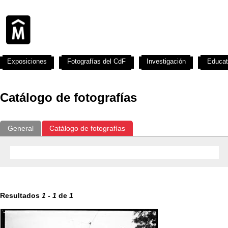
Exposiciones
Fotografías del CdF
Investigación
Educat
Catálogo de fotografías
General
Catálogo de fotografías
Resultados
1
-
1
de
1