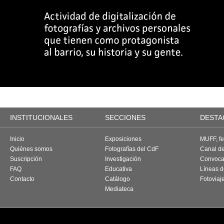
INSTITUCIONALES
SECCIONES
DESTA
Inicio
Exposiciones
MUFF, fes
Quiénes somos
Fotografías del CdF
Canal d
Suscripción
Investigación
Convoca
FAQ
Educativa
Líneas d
Contacto
Catálogo
Fotoviaj
Mediateca