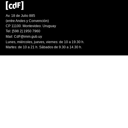
Av. 18 de Julio 885
(entre Andes y Convención)
CP 11100. Montevideo. Uruguay
Tel: [598 2] 1950 7960
Mail:
CdF@imm.gub.uy
Lunes, miércoles, jueves, viernes: de 10 a 19.30 h.
Martes: de 10 a 21 h. Sábados de 9.30 a 14.30 h.