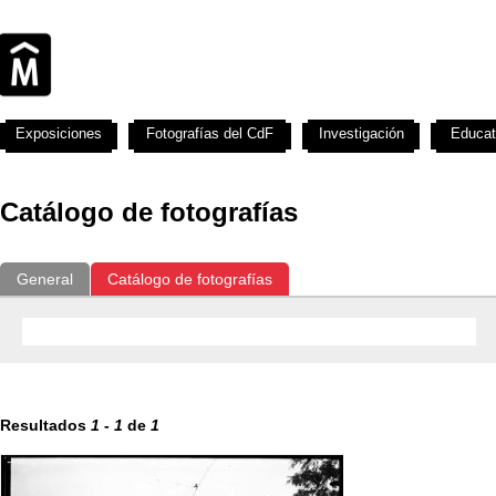
Exposiciones
Fotografías del CdF
Investigación
Educat
Catálogo de fotografías
General
Catálogo de fotografías
Resultados
1
-
1
de
1