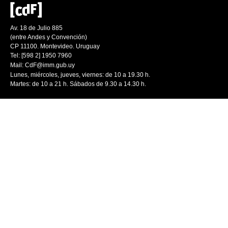
Av. 18 de Julio 885
(entre Andes y Convención)
CP 11100. Montevideo. Uruguay
Tel: [598 2] 1950 7960
Mail:
CdF@imm.gub.uy
Lunes, miércoles, jueves, viernes: de 10 a 19.30 h.
Martes: de 10 a 21 h. Sábados de 9.30 a 14.30 h.