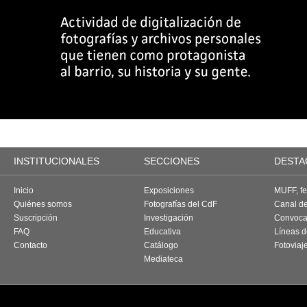
INSTITUCIONALES
SECCIONES
DESTA
Inicio
Exposiciones
MUFF, fes
Quiénes somos
Fotografías del CdF
Canal d
Suscripción
Investigación
Convoca
FAQ
Educativa
Líneas d
Contacto
Catálogo
Fotoviaj
Mediateca