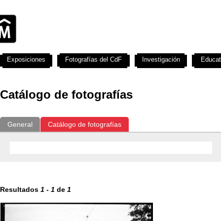
Exposiciones
Fotografías del CdF
Investigación
Educat
Catálogo de fotografías
General
Catálogo de fotografías
Resultados
1
-
1
de
1