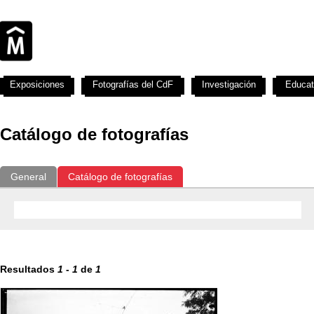
Exposiciones
Fotografías del CdF
Investigación
Educat
Catálogo de fotografías
General
Catálogo de fotografías
Resultados
1
-
1
de
1