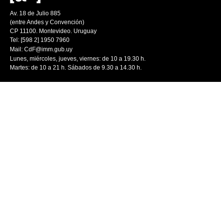
Av. 18 de Julio 885
(entre Andes y Convención)
CP 11100. Montevideo. Uruguay
Tel: [598 2] 1950 7960
Mail:
CdF@imm.gub.uy
Lunes, miércoles, jueves, viernes: de 10 a 19.30 h.
Martes: de 10 a 21 h. Sábados de 9.30 a 14.30 h.