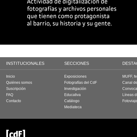
INSTITUCIONALES
SECCIONES
DESTA
Inicio
Exposiciones
MUFF, fes
Quiénes somos
Fotografías del CdF
Canal d
Suscripción
Investigación
Convoca
FAQ
Educativa
Líneas d
Contacto
Catálogo
Fotoviaj
Mediateca