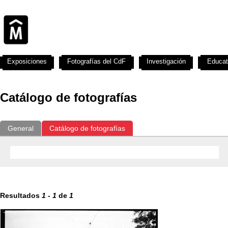
Exposiciones
Fotografías del CdF
Investigación
Educat
Catálogo de fotografías
General
Catálogo de fotografías
Resultados
1
-
1
de
1