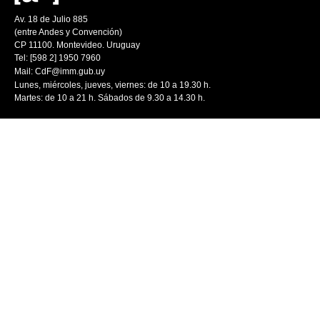
Av. 18 de Julio 885
(entre Andes y Convención)
CP 11100. Montevideo. Uruguay
Tel: [598 2] 1950 7960
Mail:
CdF@imm.gub.uy
Lunes, miércoles, jueves, viernes: de 10 a 19.30 h.
Martes: de 10 a 21 h. Sábados de 9.30 a 14.30 h.