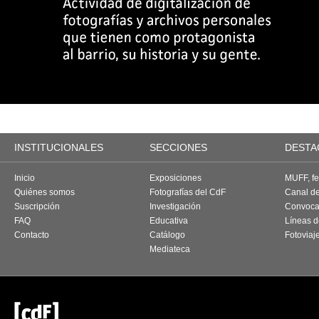
INSTITUCIONALES
SECCIONES
DESTA
Inicio
Exposiciones
MUFF, fes
Quiénes somos
Fotografías del CdF
Canal d
Suscripción
Investigación
Convoca
FAQ
Educativa
Líneas d
Contacto
Catálogo
Fotoviaj
Mediateca