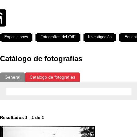
Exposiciones
Fotografías del CdF
Investigación
Educat
Catálogo de fotografías
General
Catálogo de fotografías
Resultados
1
-
1
de
1