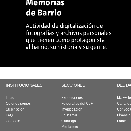
INSTITUCIONALES
SECCIONES
DESTA
Inicio
Exposiciones
MUFF, fes
Quiénes somos
Fotografías del CdF
Canal d
Suscripción
Investigación
Convoca
FAQ
Educativa
Líneas d
Contacto
Catálogo
Fotoviaj
Mediateca