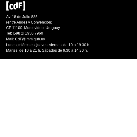
Av. 18 de Julio 885
(entre Andes y Convención)
CP 11100. Montevideo. Uruguay
Tel: [598 2] 1950 7960
Mail:
CdF@imm.gub.uy
Lunes, miércoles, jueves, viernes: de 10 a 19.30 h.
Martes: de 10 a 21 h. Sábados de 9.30 a 14.30 h.