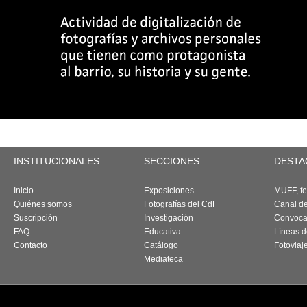
INSTITUCIONALES
SECCIONES
DESTA
Inicio
Exposiciones
MUFF, fes
Quiénes somos
Fotografías del CdF
Canal d
Suscripción
Investigación
Convoca
FAQ
Educativa
Líneas d
Contacto
Catálogo
Fotoviaj
Mediateca