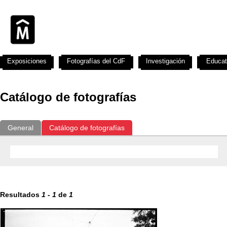
Exposiciones
Fotografías del CdF
Investigación
Educat
Catálogo de fotografías
General
Catálogo de fotografías
Resultados
1
-
1
de
1