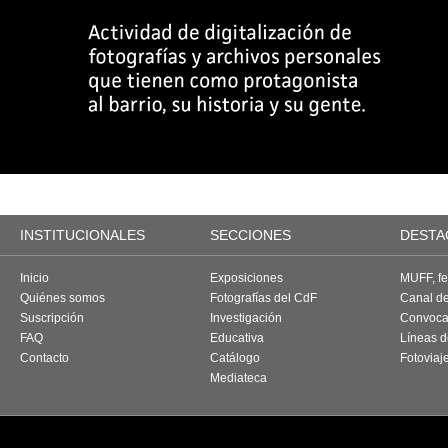
INSTITUCIONALES
SECCIONES
DESTA
Inicio
Exposiciones
MUFF, fes
Quiénes somos
Fotografías del CdF
Canal d
Suscripción
Investigación
Convoca
FAQ
Educativa
Líneas d
Contacto
Catálogo
Fotoviaj
Mediateca