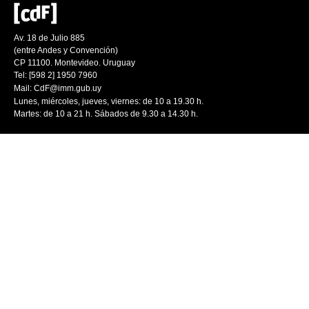
Av. 18 de Julio 885
(entre Andes y Convención)
CP 11100. Montevideo. Uruguay
Tel: [598 2] 1950 7960
Mail:
CdF@imm.gub.uy
Lunes, miércoles, jueves, viernes: de 10 a 19.30 h.
Martes: de 10 a 21 h. Sábados de 9.30 a 14.30 h.