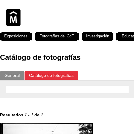
Exposiciones
Fotografías del CdF
Investigación
Educat
Catálogo de fotografías
General
Catálogo de fotografías
Resultados
1
-
1
de
1