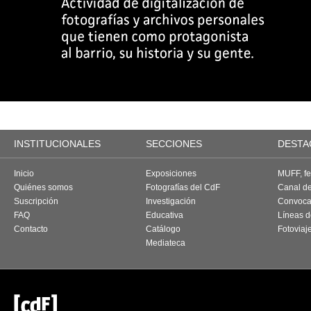
INSTITUCIONALES
SECCIONES
DESTA
Inicio
Exposiciones
MUFF, fes
Quiénes somos
Fotografías del CdF
Canal d
Suscripción
Investigación
Convoca
FAQ
Educativa
Líneas d
Contacto
Catálogo
Fotoviaj
Mediateca