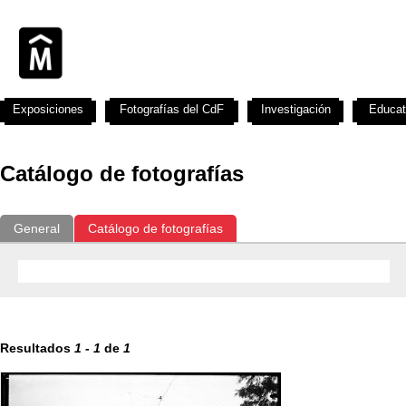
Exposiciones
Fotografías del CdF
Investigación
Educat
Catálogo de fotografías
General
Catálogo de fotografías
Resultados
1
-
1
de
1