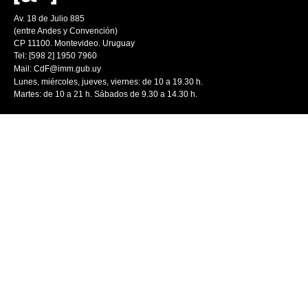
Av. 18 de Julio 885
(entre Andes y Convención)
CP 11100. Montevideo. Uruguay
Tel: [598 2] 1950 7960
Mail:
CdF@imm.gub.uy
Lunes, miércoles, jueves, viernes: de 10 a 19.30 h.
Martes: de 10 a 21 h. Sábados de 9.30 a 14.30 h.