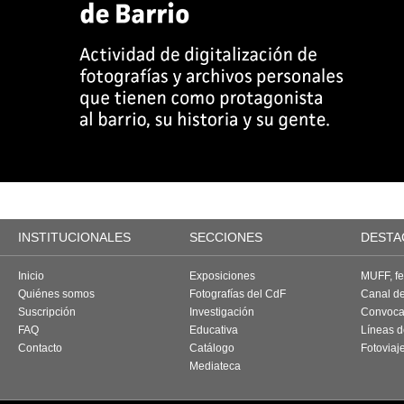
INSTITUCIONALES
SECCIONES
DESTA
Inicio
Exposiciones
MUFF, fes
Quiénes somos
Fotografías del CdF
Canal d
Suscripción
Investigación
Convoca
FAQ
Educativa
Líneas d
Contacto
Catálogo
Fotoviaj
Mediateca