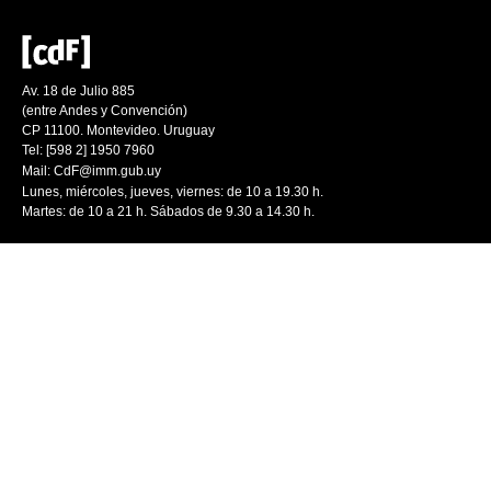
Av. 18 de Julio 885
(entre Andes y Convención)
CP 11100. Montevideo. Uruguay
Tel: [598 2] 1950 7960
Mail:
CdF@imm.gub.uy
Lunes, miércoles, jueves, viernes: de 10 a 19.30 h.
Martes: de 10 a 21 h. Sábados de 9.30 a 14.30 h.