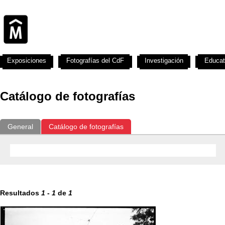
Exposiciones
Fotografías del CdF
Investigación
Educat
Catálogo de fotografías
General
Catálogo de fotografías
Resultados
1
-
1
de
1