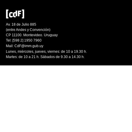
Av. 18 de Julio 885
(entre Andes y Convención)
CP 11100. Montevideo. Uruguay
Tel: [598 2] 1950 7960
Mail:
CdF@imm.gub.uy
Lunes, miércoles, jueves, viernes: de 10 a 19.30 h.
Martes: de 10 a 21 h. Sábados de 9.30 a 14.30 h.