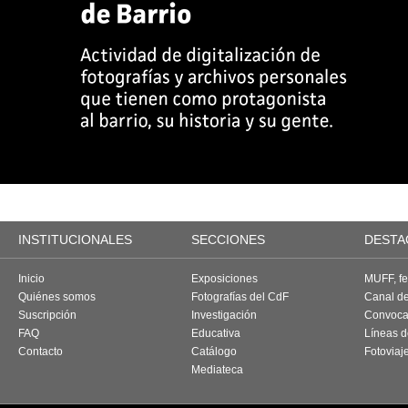
INSTITUCIONALES
SECCIONES
DESTA
Inicio
Exposiciones
MUFF, fes
Quiénes somos
Fotografías del CdF
Canal d
Suscripción
Investigación
Convoca
FAQ
Educativa
Líneas d
Contacto
Catálogo
Fotoviaj
Mediateca