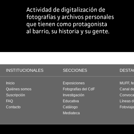
INSTITUCIONALES
SECCIONES
DESTA
Inicio
Exposiciones
MUFF, fes
Quiénes somos
Fotografías del CdF
Canal d
Suscripción
Investigación
Convoca
FAQ
Educativa
Líneas d
Contacto
Catálogo
Fotoviaj
Mediateca