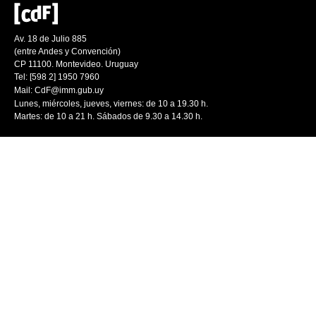
Av. 18 de Julio 885
(entre Andes y Convención)
CP 11100. Montevideo. Uruguay
Tel: [598 2] 1950 7960
Mail:
CdF@imm.gub.uy
Lunes, miércoles, jueves, viernes: de 10 a 19.30 h.
Martes: de 10 a 21 h. Sábados de 9.30 a 14.30 h.