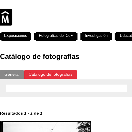
Exposiciones
Fotografías del CdF
Investigación
Educat
Catálogo de fotografías
General
Catálogo de fotografías
Resultados
1
-
1
de
1