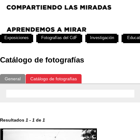
Exposiciones
Fotografías del CdF
Investigación
Educat
Catálogo de fotografías
General
Catálogo de fotografías
Resultados
1
-
1
de
1