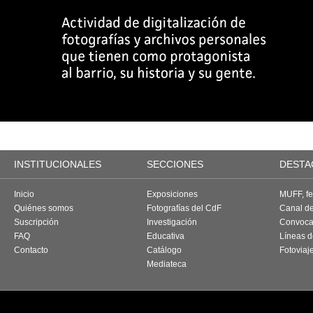
INSTITUCIONALES
SECCIONES
DESTA
Inicio
Exposiciones
MUFF, fes
Quiénes somos
Fotografías del CdF
Canal d
Suscripción
Investigación
Convoca
FAQ
Educativa
Líneas d
Contacto
Catálogo
Fotoviaj
Mediateca