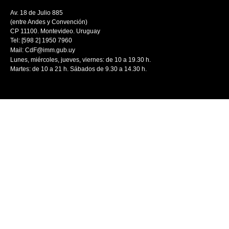
Av. 18 de Julio 885
(entre Andes y Convención)
CP 11100. Montevideo. Uruguay
Tel: [598 2] 1950 7960
Mail:
CdF@imm.gub.uy
Lunes, miércoles, jueves, viernes: de 10 a 19.30 h.
Martes: de 10 a 21 h. Sábados de 9.30 a 14.30 h.